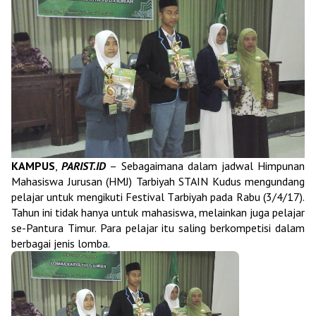
KAMPUS
,
PARIST.ID
–
Sebagaimana dalam jadwal Himpunan
Mahasiswa Jurusan (HMJ) Tarbiyah
STAIN
Kudus mengundang
pelajar untuk mengikuti
F
estival
T
arbiyah
pada
R
abu (
3
/4/17).
Tahun ini tidak hanya untuk mahasiswa, melainkan juga pelajar
se-Pantura Timur. Para pelajar itu saling berkompetisi dalam
berbagai jenis lomba.