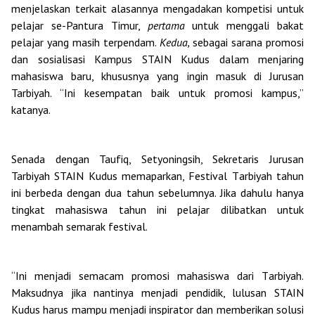
menjelaskan terkait alasannya mengadakan kompetisi untuk
pelajar se-Pantura Timur,
pertama
untuk menggali bakat
pelajar yang masih terpendam.
Kedua,
sebagai sarana promosi
dan sosialisasi Kampus STAIN Kudus dalam menjaring
mahasiswa baru, khususnya yang ingin masuk di Jurusan
Tarbiyah. “Ini kesempatan baik untuk promosi kampus,”
katanya.
Senada dengan Taufiq,
Setyoningsih, Sekretaris Jurusan
Tarbiyah STAIN Kudus me
maparkan
,
F
estival
T
arbiyah tahun
ini berbeda dengan dua tahun sebelumnya.
Jika
dahulu hanya
tingkat mahasiswa tahun ini pelajar
dilibatkan untuk
menambah semarak festival
.
“Ini menjadi semacam promosi mahasiswa dari
T
arbiyah.
Maksudnya jika
nantinya menjadi pendidik
, lulusan STAIN
Kudus
harus m
ampu menjadi inspirator dan
memberikan
solusi