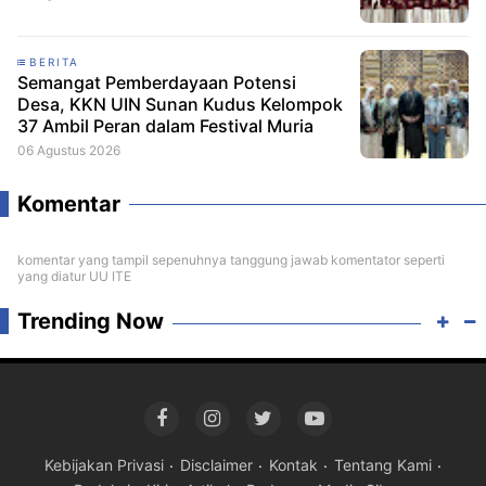
BERITA
Semangat Pemberdayaan Potensi
Desa, KKN UIN Sunan Kudus Kelompok
37 Ambil Peran dalam Festival Muria
06 Agustus 2026
Komentar
komentar yang tampil sepenuhnya tanggung jawab komentator seperti
yang diatur UU ITE
Trending Now
Kebijakan Privasi
Disclaimer
Kontak
Tentang Kami