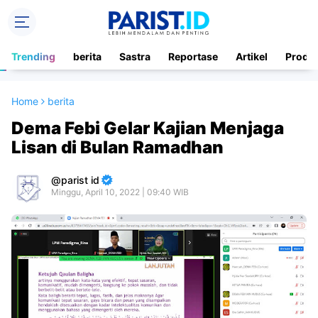
Trending
berita
Sastra
Reportase
Artikel
Produ
Home
berita
Dema Febi Gelar Kajian Menjaga
Lisan di Bulan Ramadhan
parist id
Minggu, April 10, 2022 | 09:40 WIB