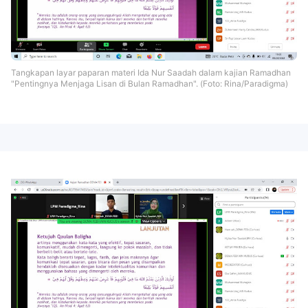
Tangkapan layar paparan materi Ida Nur Saadah dalam kajian Ramadhan
"Pentingnya Menjaga Lisan di Bulan Ramadhan". (Foto: Rina/Paradigma)