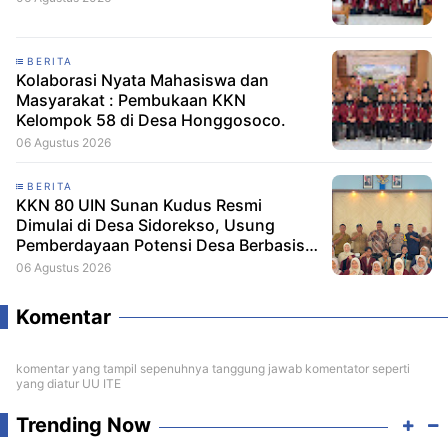
BERITA
Kolaborasi Nyata Mahasiswa dan
Masyarakat : Pembukaan KKN
Kelompok 58 di Desa Honggosoco.
06 Agustus 2026
BERITA
KKN 80 UIN Sunan Kudus Resmi
Dimulai di Desa Sidorekso, Usung
Pemberdayaan Potensi Desa Berbasis
Ekoteologi
06 Agustus 2026
Komentar
komentar yang tampil sepenuhnya tanggung jawab komentator seperti
yang diatur UU ITE
Trending Now