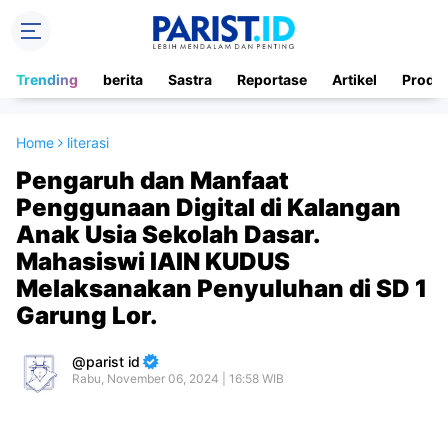
Trending
berita
Sastra
Reportase
Artikel
Produ
Home
literasi
Pengaruh dan Manfaat
Penggunaan Digital di Kalangan
Anak Usia Sekolah Dasar.
Mahasiswi IAIN KUDUS
Melaksanakan Penyuluhan di SD 1
Garung Lor.
parist id
Rabu, November 06, 2024 | 16:58 WIB