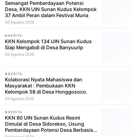
Semangat Pemberdayaan Potensi
Desa, KKN UIN Sunan Kudus Kelompok
37 Ambil Peran dalam Festival Muria
06 Agustus 2026
BERITA
KKN Kelompok 134 UIN Sunan Kudus
Siap Mengabdi di Desa Banyuurip
06 Agustus 2026
BERITA
Kolaborasi Nyata Mahasiswa dan
Masyarakat : Pembukaan KKN
Kelompok 58 di Desa Honggosoco.
06 Agustus 2026
BERITA
KKN 80 UIN Sunan Kudus Resmi
Dimulai di Desa Sidorekso, Usung
Pemberdayaan Potensi Desa Berbasis
Ekoteologi
06 Agustus 2026