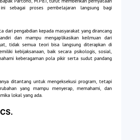
apak Partono, M.Pd.I, turut memberikan pernyataan
ini sebagai proses pembelajaran langsung bagi
ta dari pengabdian kepada masyarakat yang dirancang
ndiri dan mampu mengaplikasikan keilmuan dari
gat, tidak semua teori bisa langsung diterapkan di
liki kebijaksanaan, baik secara psikologis, sosial,
mahami keberagaman pola pikir serta sudut pandang
anya ditantang untuk mengeksekusi program, tetapi
perubahan yang mampu menyerap, memahami, dan
mika lokal yang ada.
 CS.