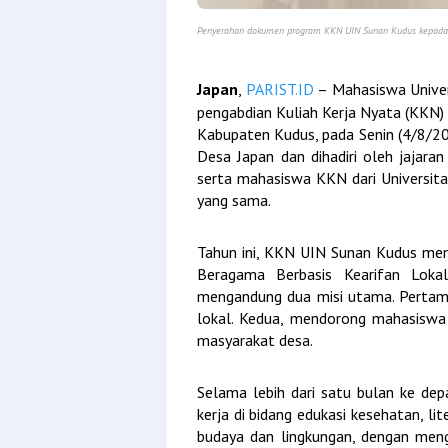
Penyerahan dokumen program KKN UIN Sunan Kudus kepada 
Japan
,
PARIST.ID
– Mahasiswa Univer
pengabdian Kuliah Kerja Nyata (KKN
Kabupaten Kudus, pada Senin (4/8/20
Desa Japan dan dihadiri oleh jajara
serta mahasiswa KKN dari Universita
yang sama.
Tahun ini, KKN UIN Sunan Kudus men
Beragama Berbasis Kearifan Loka
mengandung dua misi utama. Pertama
lokal. Kedua, mendorong mahasiswa
masyarakat desa.
Selama lebih dari satu bulan ke de
kerja di bidang edukasi kesehatan, li
budaya dan lingkungan, dengan meng