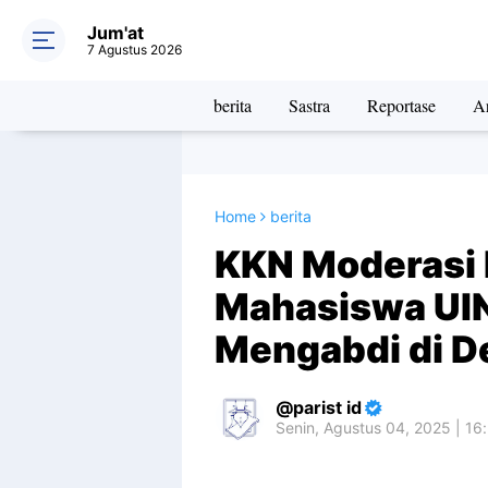
Jum'at
7 Agustus 2026
berita
Sastra
Reportase
Ar
Home
berita
KKN Moderasi 
Mahasiswa UIN
Mengabdi di D
parist id
Senin, Agustus 04, 2025 | 16