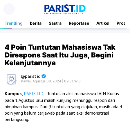
Trending
berita
Sastra
Reportase
Artikel
Produ
4 Poin Tuntutan Mahasiswa Tak
Direspons Saat Itu Juga, Begini
Kelanjutannya
parist id
Kamis, Agustus 08, 2024 | 09:31 WIB
Kampus
,
PARIST.ID
- Tuntutan aksi mahasiswa IAIN Kudus
pada 1 Agustus lalu masih kunjung menunggu respon dari
pimpinan kampus. Dari 9 tuntutan yang diajukan, masih ada 4
poin yang belum terjawab pada saat aksi demonstrasi
berlangsung.