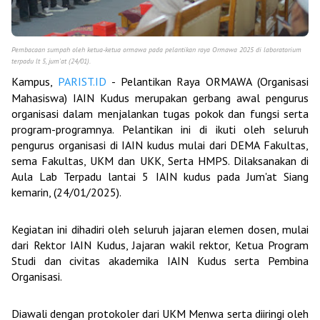
Pembacaan sumpah oleh ketua-ketua ormawa pada pelantikan raya Ormawa 2025 di laboratorium
terpadu lt 5, jum'at (24/01).
Kampus,
PARIST.ID
- Pelantikan Raya ORMAWA (Organisasi
Mahasiswa) IAIN Kudus merupakan gerbang awal pengurus
organisasi dalam menjalankan tugas pokok dan fungsi serta
program-programnya. Pelantikan ini di ikuti oleh seluruh
pengurus organisasi di IAIN kudus mulai dari DEMA Fakultas,
sema Fakultas, UKM dan UKK, Serta HMPS. Dilaksanakan di
Aula Lab Terpadu lantai 5 IAIN kudus pada Jum'at Siang
kemarin, (24/01/2025).
Kegiatan ini dihadiri oleh seluruh jajaran elemen dosen, mulai
dari Rektor IAIN Kudus, Jajaran wakil rektor, Ketua Program
Studi dan civitas akademika IAIN Kudus serta Pembina
Organisasi.
Diawali dengan protokoler dari UKM Menwa serta diiringi oleh