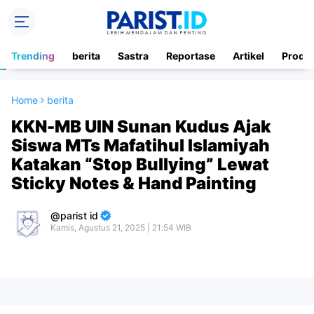
Trending
berita
Sastra
Reportase
Artikel
Produ
Home
berita
KKN-MB UIN Sunan Kudus Ajak
Siswa MTs Mafatihul Islamiyah
Katakan “Stop Bullying” Lewat
Sticky Notes & Hand Painting
parist id
Kamis, Agustus 21, 2025 | 21:54 WIB