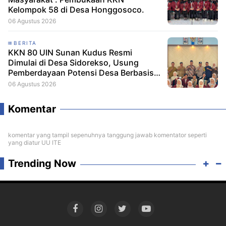
Kelompok 58 di Desa Honggosoco.
06 Agustus 2026
BERITA
KKN 80 UIN Sunan Kudus Resmi
Dimulai di Desa Sidorekso, Usung
Pemberdayaan Potensi Desa Berbasis
Ekoteologi
06 Agustus 2026
Komentar
komentar yang tampil sepenuhnya tanggung jawab komentator seperti
yang diatur UU ITE
Trending Now