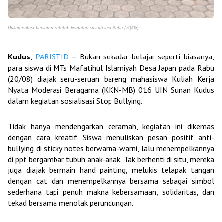
Dokumentasi bersama setelah kegiatan sosialisasi Rabu (20/08).
Kudus
,
PARIST.ID
– Bukan sekadar belajar seperti biasanya,
para siswa di MTs Mafatihul Islamiyah Desa Japan pada Rabu
(20/08) diajak seru-seruan bareng mahasiswa Kuliah Kerja
Nyata Moderasi Beragama (KKN-MB) 016 UIN Sunan Kudus
dalam kegiatan sosialisasi Stop Bullying.
Tidak hanya mendengarkan ceramah, kegiatan ini dikemas
dengan cara kreatif. Siswa menuliskan pesan positif anti-
bullying di sticky notes berwarna-warni, lalu menempelkannya
di ppt bergambar tubuh anak-anak. Tak berhenti di situ, mereka
juga diajak bermain hand painting, melukis telapak tangan
dengan cat dan menempelkannya bersama sebagai simbol
sederhana tapi penuh makna kebersamaan, solidaritas, dan
tekad bersama menolak perundungan.