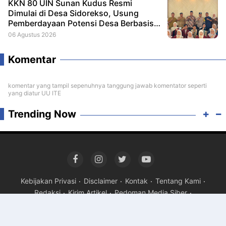
KKN 80 UIN Sunan Kudus Resmi
Dimulai di Desa Sidorekso, Usung
Pemberdayaan Potensi Desa Berbasis
Ekoteologi
06 Agustus 2026
Komentar
komentar yang tampil sepenuhnya tanggung jawab komentator seperti
yang diatur UU ITE
Trending Now
Kebijakan Privasi
Disclaimer
Kontak
Tentang Kami
Redaksi
Kirim Artikel
Pedoman Media Siber