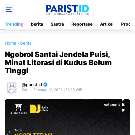
Trending
berita
Sastra
Reportase
Artikel
Produ
Home
berita
Ngobrol Santai Jendela Puisi,
Minat Literasi di Kudus Belum
Tinggi
parist id
Sabtu, Februari 12, 2022 | 16:29 WIB