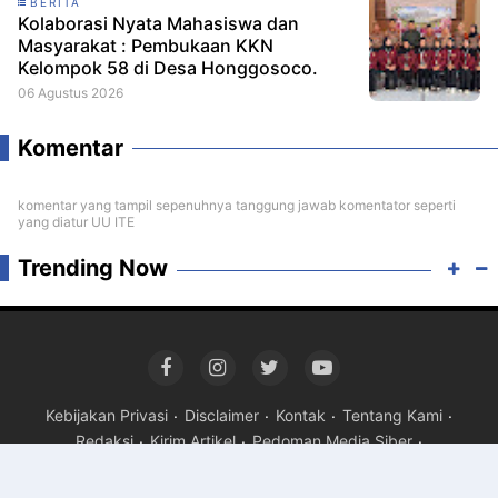
BERITA
Kolaborasi Nyata Mahasiswa dan
Masyarakat : Pembukaan KKN
Kelompok 58 di Desa Honggosoco.
06 Agustus 2026
Komentar
komentar yang tampil sepenuhnya tanggung jawab komentator seperti
yang diatur UU ITE
Trending Now
Kebijakan Privasi
Disclaimer
Kontak
Tentang Kami
Redaksi
Kirim Artikel
Pedoman Media Siber