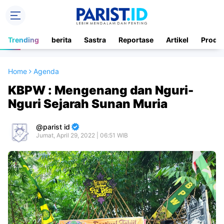
Trending
berita
Sastra
Reportase
Artikel
Produ
Home
Agenda
KBPW : Mengenang dan Nguri-
Nguri Sejarah Sunan Muria
parist id
Jumat, April 29, 2022 | 06:51 WIB