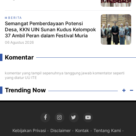
BERITA
Semangat Pemberdayaan Potensi
Desa, KKN UIN Sunan Kudus Kelompok
37 Ambil Peran dalam Festival Muria
06 Agustus 2026
Komentar
komentar yang tampil sepenuhnya tanggung jawab komentator seperti
yang diatur UU ITE
Trending Now
Kebijakan Privasi
Disclaimer
Kontak
Tentang Kami