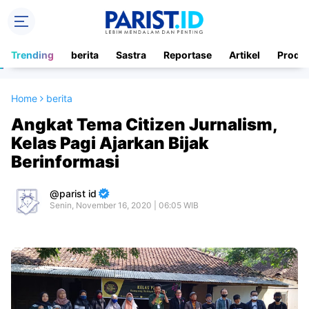
Trending
berita
Sastra
Reportase
Artikel
Produ
Home
berita
Angkat Tema Citizen Jurnalism,
Kelas Pagi Ajarkan Bijak
Berinformasi
parist id
Senin, November 16, 2020 | 06:05 WIB