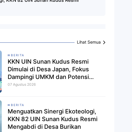
gi, KKN 82 UIN Sunan Kudus Resmi
Lihat Semua
BERITA
KKN UIN Sunan Kudus Resmi
Dimulai di Desa Japan, Fokus
Dampingi UMKM dan Potensi
Ekoteologi
07 Agustus 2026
BERITA
Menguatkan Sinergi Ekoteologi,
KKN 82 UIN Sunan Kudus Resmi
Mengabdi di Desa Burikan