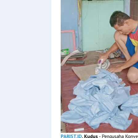
PARIST.ID
, Kudus
- Pengusaha Konve