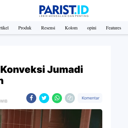
tikel
Produk
Resensi
Kolom
opini
Features
 Konveksi Jumadi
n
Komentar
 WIB