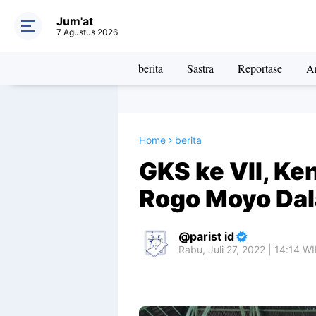
Jum'at
7 Agustus 2026
berita
Sastra
Reportase
Ar
Home
berita
GKS ke VII, K
Rogo Moyo Da
parist id
Rabu, Juli 27, 2022 | 14:14 W