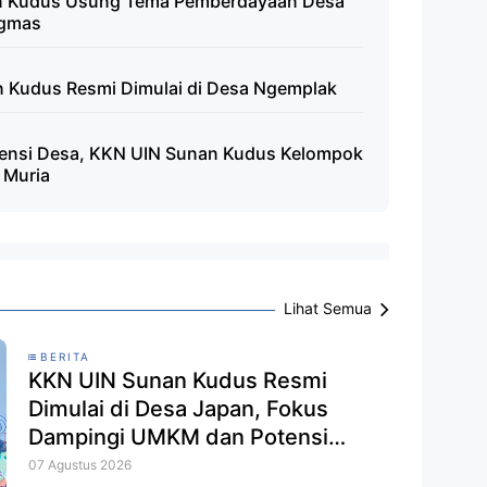
n Kudus Usung Tema Pemberdayaan Desa
ngmas
 Kudus Resmi Dimulai di Desa Ngemplak
ensi Desa, KKN UIN Sunan Kudus Kelompok
 Muria
Lihat Semua
BERITA
KKN UIN Sunan Kudus Resmi
Dimulai di Desa Japan, Fokus
Dampingi UMKM dan Potensi
Ekologi
07 Agustus 2026