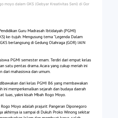
o moyo dalam GKS (Gebyar Kreativitas Seni) di Gor
Pendidikan Guru Madrasah Ibtidaiyah (PGMI)
GKS) ke-tujuh. Mengusung tema "Legenda Dalam
GKS berlangsung di Gedung Olahraga (GOR) IAIN
siswa PGMI semester enam. Terdiri dari empat kelas
n satu pentas drama. Acara yang cukup meriah ini
on dari mahasiswa dan umum.
, dibawakan dari kelas PGMI B6 yang membawakan
h ini memperkenalkan sejarah dan budaya daerah
kat luas, yakni kisah Mbah Rogo Moyo.
 Rogo Moyo adalah prajurit Pangeran Diponegoro
ga akhirnya ia sampai di Dukuh Proko Winong sekitar
u menyebarkan Islam dan membuat karya, salah