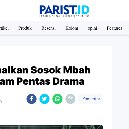
tikel
Produk
Resensi
Kolom
opini
Features
enalkan Sosok Mbah
lam Pentas Drama
Komentar
IB