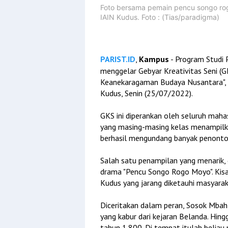
Foto bersama pemain pencu songo rog
IAIN Kudus. Foto : (Tias/paradigma)
PARIST.ID
,
Kampus
- Program Studi 
menggelar Gebyar Kreativitas Seni (
Keanekaragaman Budaya Nusantara", 
Kudus, Senin (25/07/2022).
GKS ini diperankan oleh seluruh maha
yang masing-masing kelas menampilka
berhasil mengundang banyak penont
Salah satu penampilan yang menarik
drama "Pencu Songo Rogo Moyo". Kisa
Kudus yang jarang diketauhi masyara
Diceritakan dalam peran, Sosok Mbah
yang kabur dari kejaran Belanda. Hing
tahun 1.800. Di tempat itulah belia