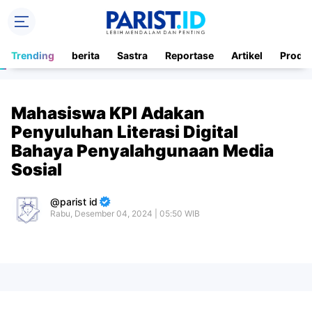
Trending
berita
Sastra
Reportase
Artikel
Produ
Mahasiswa KPI Adakan
Penyuluhan Literasi Digital
Bahaya Penyalahgunaan Media
Sosial
parist id
Rabu, Desember 04, 2024 | 05:50 WIB