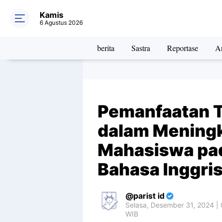
Kamis
6 Agustus 2026
berita
Sastra
Reportase
Ar
Pemanfaatan Te
dalam Meningk
Mahasiswa pa
Bahasa Inggri
parist id
Selasa, Desember 31, 2024 |
WIB