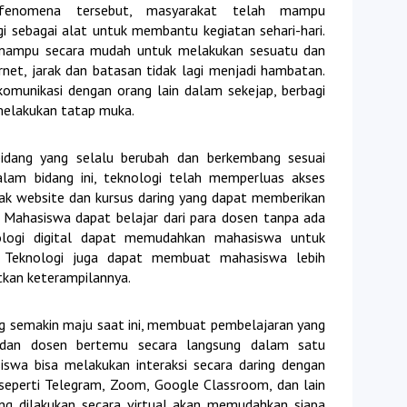
 fenomena tersebut, masyarakat telah mampu
sebagai alat untuk membantu kegiatan sehari-hari.
 mampu secara mudah untuk melakukan sesuatu dan
rnet, jarak dan batasan tidak lagi menjadi hambatan.
munikasi dengan orang lain dalam sekejap, berbagi
 melakukan tatap muka.
bidang yang selalu berubah dan berkembang sesuai
lam bidang ini, teknologi telah memperluas akses
yak website dan kursus daring yang dapat memberikan
 Mahasiswa dapat belajar dari para dosen tanpa ada
logi digital dapat memudahkan mahasiswa untuk
Teknologi juga dapat membuat mahasiswa lebih
tkan keterampilannya.
g semakin maju saat ini, membuat pembelajaran yang
 dan dosen bertemu secara langsung dalam satu
swa bisa melakukan interaksi secara daring dengan
eperti Telegram, Zoom, Google Classroom, dan lain
ng dilakukan secara virtual akan memudahkan siapa