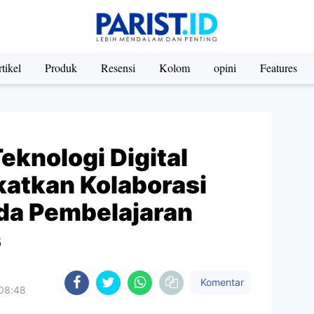
tikel
Produk
Resensi
Kolom
opini
Features
knologi Digital
atkan Kolaborasi
da Pembelajaran
s
Komentar
 08:48