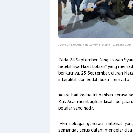
Potret Dokuemntasi Foto Bersama Talkshow & Bedah Buku "Te
Pada 24 September, Ning Uswah Syau
Selebihnya Hasil Lobian” yang memadu
berikutnya, 25 September, giliran N
interaktif dan bedah buku “Ternyata 
Acara hari kedua ini bahkan terasa s
Kak Aca, membagikan kisah perjalana
pelajar yang hadir.
“Aku sebagai generasi milenial ya
semangat terus dalam mengejar cita-