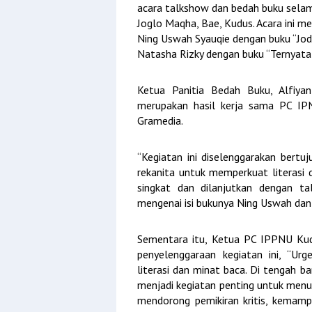
acara talkshow dan bedah buku selam
Joglo Maqha, Bae, Kudus. Acara ini me
Ning Uswah Syauqie dengan buku “Jodo
Natasha Rizky dengan buku “Ternyat
Ketua Panitia Bedah Buku, Alfiya
merupakan hasil kerja sama PC IP
Gramedia.
“Kegiatan ini diselenggarakan bert
rekanita untuk memperkuat literasi
singkat dan dilanjutkan dengan t
mengenai isi bukunya Ning Uswah dan N
Sementara itu, Ketua PC IPPNU Kudus
penyelenggaraan kegiatan ini, “Ur
literasi dan minat baca. Di tengah b
menjadi kegiatan penting untuk men
mendorong pemikiran kritis, kemam