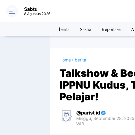
Sabtu
8 Agustus 2026
berita
Sastra
Reportase
Ar
Home
berita
Talkshow & Be
IPPNU Kudus, T
Pelajar!
parist id
Minggu, September 28, 2025 
WIB