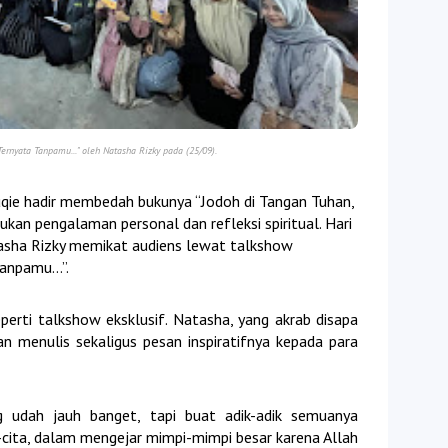
rnyata Tanpamu..." oleh Natasha Rizky pada (25/09).
qie hadir membedah bukunya “Jodoh di Tangan Tuhan,
kan pengalaman personal dan refleksi spiritual. Hari
atasha Rizky memikat audiens lewat talkshow
Tanpamu…”.
eperti talkshow eksklusif. Natasha, yang akrab disapa
n menulis sekaligus pesan inspiratifnya kepada para
ng udah jauh banget, tapi buat adik-adik semuanya
cita, dalam mengejar mimpi-mimpi besar karena Allah