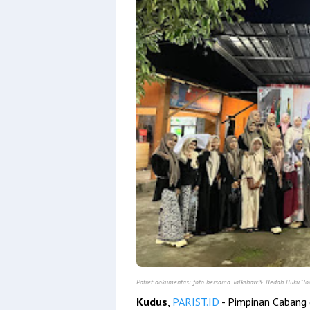
Potret dokumentasi foto bersama Talkshow& Bedah Buku "Jodo
Kudus
,
PARIST.ID
- Pimpinan Cabang