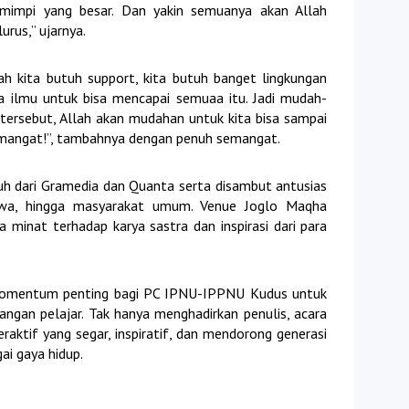
 mimpi yang besar. Dan yakin semuanya akan Allah
urus,” ujarnya.
ah kita butuh support, kita butuh banget lingkungan
uga ilmu untuk bisa mencapai semuaa itu. Jadi mudah-
tersebut, Allah akan mudahan untuk kita bisa sampai
 Semangat!”, tambahnya dengan penuh semangat.
h dari Gramedia dan Quanta serta disambut antusias
swa, hingga masyarakat umum. Venue Joglo Maqha
 minat terhadap karya sastra dan inspirasi dari para
i momentum penting bagi PC IPNU-IPPNU Kudus untuk
gan pelajar. Tak hanya menghadirkan penulis, acara
raktif yang segar, inspiratif, dan mendorong generasi
ai gaya hidup.