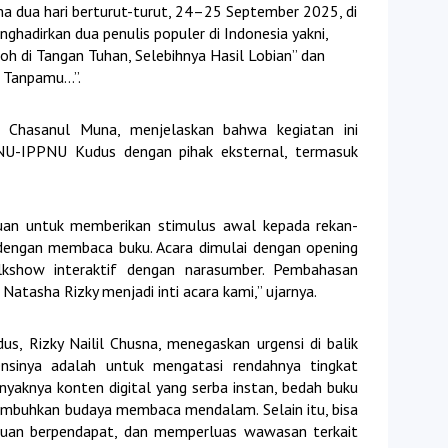
a dua hari berturut-turut, 24–25 September 2025, di
nghadirkan dua penulis populer di Indonesia yakni,
h di Tangan Tuhan, Selebihnya Hasil Lobian” dan
a Tanpamu…”.
n Chasanul Muna, menjelaskan bahwa kegiatan ini
NU-IPPNU Kudus dengan pihak eksternal, termasuk
ujuan untuk memberikan stimulus awal kepada rekan-
 dengan membaca buku. Acara dimulai dengan opening
alkshow interaktif dengan narasumber. Pembahasan
atasha Rizky menjadi inti acara kami,” ujarnya.
, Rizky Nailil Chusna, menegaskan urgensi di balik
gensinya adalah untuk mengatasi rendahnya tingkat
anyaknya konten digital yang serba instan, bedah buku
umbuhkan budaya membaca mendalam. Selain itu, bisa
puan berpendapat, dan memperluas wawasan terkait