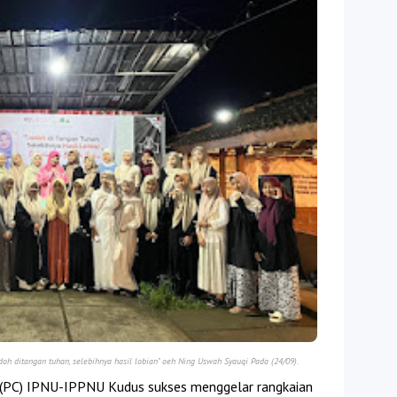
h ditangan tuhan, selebihnya hasil lobian" oeh Ning Uswah Syauqi Pada (24/09).
 (PC) IPNU-IPPNU Kudus sukses menggelar rangkaian