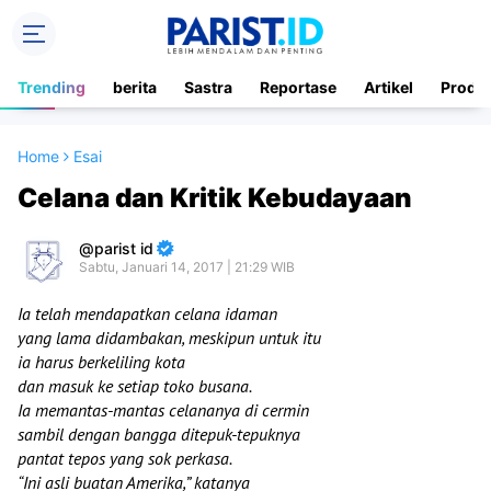
Trending
berita
Sastra
Reportase
Artikel
Produ
Home
Esai
Celana dan Kritik Kebudayaan
parist id
Sabtu, Januari 14, 2017 | 21:29 WIB
Ia telah mendapatkan celana idaman
yang lama didambakan, meskipun untuk itu
ia harus berkeliling kota
dan masuk ke setiap toko busana.
Ia memantas-mantas celananya di cermin
sambil dengan bangga ditepuk-tepuknya
pantat tepos yang sok perkasa.
“Ini asli buatan Amerika,” katanya