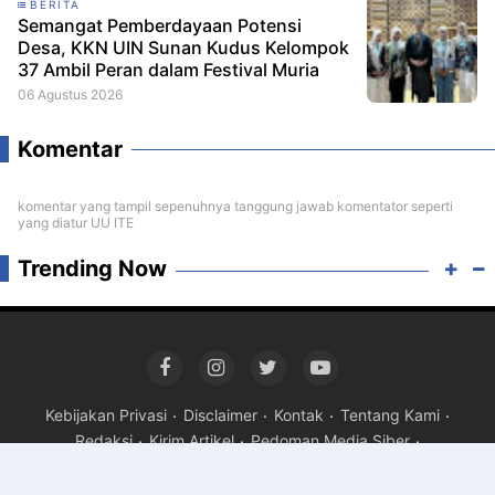
BERITA
Semangat Pemberdayaan Potensi
Desa, KKN UIN Sunan Kudus Kelompok
37 Ambil Peran dalam Festival Muria
06 Agustus 2026
Komentar
komentar yang tampil sepenuhnya tanggung jawab komentator seperti
yang diatur UU ITE
Trending Now
Kebijakan Privasi
Disclaimer
Kontak
Tentang Kami
Redaksi
Kirim Artikel
Pedoman Media Siber