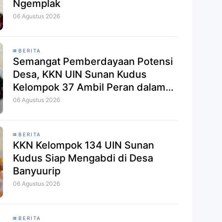
Ngemplak
06 Agustus 2026
BERITA
Semangat Pemberdayaan Potensi
Desa, KKN UIN Sunan Kudus
Kelompok 37 Ambil Peran dalam
Festival Muria
06 Agustus 2026
BERITA
KKN Kelompok 134 UIN Sunan
Kudus Siap Mengabdi di Desa
Banyuurip
06 Agustus 2026
BERITA