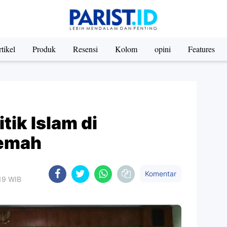
tikel
Produk
Resensi
Kolom
opini
Features
tik Islam di
lemah
Komentar
:19 WIB