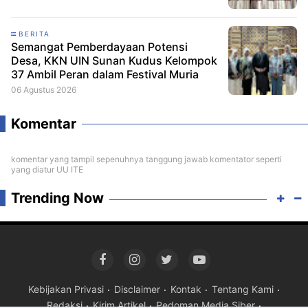
BERITA
Semangat Pemberdayaan Potensi
Desa, KKN UIN Sunan Kudus Kelompok
37 Ambil Peran dalam Festival Muria
06 Agustus 2026
Komentar
komentar yang tampil sepenuhnya tanggung jawab komentator seperti
yang diatur UU ITE
Trending Now
Kebijakan Privasi
Disclaimer
Kontak
Tentang Kami
Redaksi
Kirim Artikel
Pedoman Media Siber