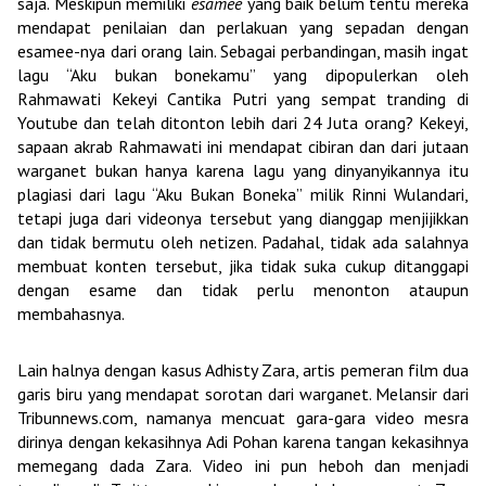
saja. Meskipun memiliki
esamee
yang baik belum tentu mereka
mendapat penilaian dan perlakuan yang sepadan dengan
esamee-nya dari orang lain. Sebagai perbandingan, masih ingat
lagu “Aku bukan bonekamu” yang dipopulerkan oleh
Rahmawati Kekeyi Cantika Putri yang sempat tranding di
Youtube dan telah ditonton lebih dari 24 Juta orang? Kekeyi,
sapaan akrab Rahmawati ini mendapat cibiran dan dari jutaan
warganet bukan hanya karena lagu yang dinyanyikannya itu
plagiasi dari lagu “Aku Bukan Boneka” milik Rinni Wulandari,
tetapi juga dari videonya tersebut yang dianggap menjijikkan
dan tidak bermutu oleh netizen. Padahal, tidak ada salahnya
membuat konten tersebut, jika tidak suka cukup ditanggapi
dengan esame dan tidak perlu menonton ataupun
membahasnya.
Lain halnya dengan kasus Adhisty Zara, artis pemeran film dua
garis biru yang mendapat sorotan dari warganet. Melansir dari
Tribunnews.com, namanya mencuat gara-gara video mesra
dirinya dengan kekasihnya Adi Pohan karena tangan kekasihnya
memegang dada Zara. Video ini pun heboh dan menjadi