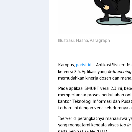
Illustrasi: Hasna/Paragraph
Kampus, 
parist.id
 – Aplikasi Sistem M
ke versi 2.3. Aplikasi yang di-
launching
memudahkan kinerja dosen dan maha
Pada aplikasi SMURT versi 2.3 ini, beb
memperlancar proses perkuliahan onl
kantor Teknologi Informasi dan Pusat
terbaru ini dengan versi sebelumnya ad
“Server di perangkatnya mahasiswa ya
yang mengalami kendala akses 
log in
pada Senin (12/04/2021)