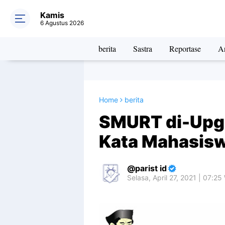
Kamis
6 Agustus 2026
berita
Sastra
Reportase
Ar
Home
berita
SMURT di-Upgr
Kata Mahasis
parist id
Selasa, April 27, 2021 | 07:25