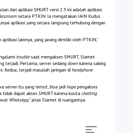
n dari aplikasi SMURT versi 2.3 ini adalah aplikasi 
Classroom
 setara PTKIN. Ia mengatakan IAIN Kudus 
menjadi kampus pertama yang mempunyai aplikasi yang secara langsung terhubung dengan 
ikasi lainnya, yang jarang dimiliki oleh PTKIN,” 
ngalami 
trouble 
saat mengakses SMURT, Slamet 
 terjadi. Pertama, server sedang 
down 
karena saking 
Kedua, terjadi masalah jaringan di 
handphone
 server itu yang lemot, bisa jadi 
hape
 pengakses 
a tidak dapat akses SMURT karena kouta
 chatting
ewat 
WhatsApp
," 
jelas Slamet di ruangannya.