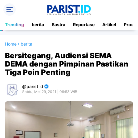
Trending
berita
Sastra
Reportase
Artikel
Produ
Home
berita
Bersitegang, Audiensi SEMA
DEMA dengan Pimpinan Pastikan
Tiga Poin Penting
parist id
Sabtu, Mei 29, 2021 | 09:53 WIB