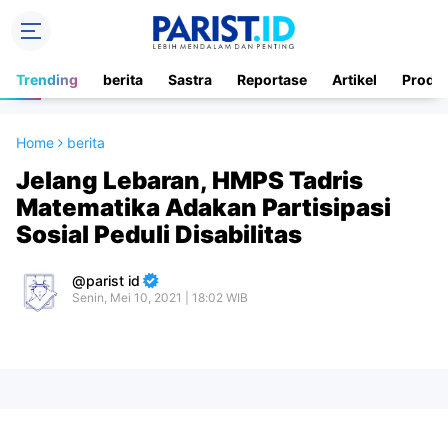
Trending
berita
Sastra
Reportase
Artikel
Produ
Home
berita
Jelang Lebaran, HMPS Tadris
Matematika Adakan Partisipasi
Sosial Peduli Disabilitas
parist id
Senin, Mei 10, 2021 | 18:02 WIB