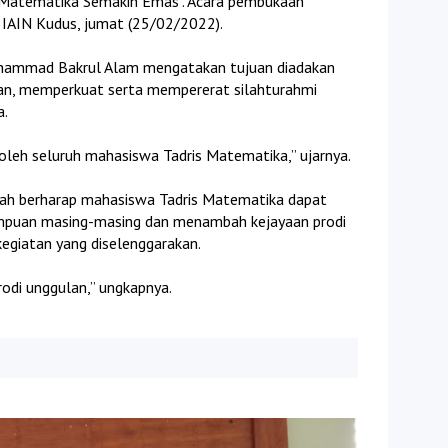
is Matematika Semakin Emas". Acara pembukaan
 IAIN Kudus, jumat (25/02/2022).
hammad Bakrul Alam mengatakan tujuan diadakan
kan, memperkuat serta mempererat silahturahmi
a.
i oleh seluruh mahasiswa Tadris Matematika,” ujarnya.
biyah berharap mahasiswa Tadris Matematika dapat
mpuan masing-masing dan menambah kejayaan prodi
egiatan yang diselenggarakan.
rodi unggulan,” ungkapnya.