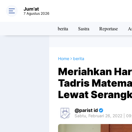
Jum'at
7 Agustus 2026
berita
Sastra
Reportase
Ar
Home
berita
Meriahkan Har
Tadris Matemat
Lewat Serang
parist id
Sabtu, Februari 26, 2022 | 0