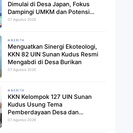
Dimulai di Desa Japan, Fokus
Dampingi UMKM dan Potensi
Ekologi
07 Agustus 2026
BERITA
Menguatkan Sinergi Ekoteologi,
KKN 82 UIN Sunan Kudus Resmi
Mengabdi di Desa Burikan
07 Agustus 2026
BERITA
KKN Kelompok 127 UIN Sunan
Kudus Usung Tema
Pemberdayaan Desa dan
Ekoteologi di Desa Terangmas
07 Agustus 2026