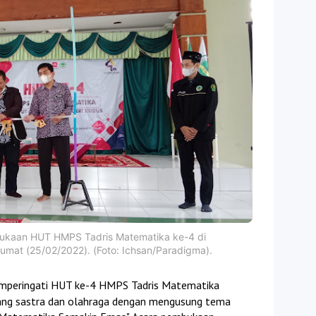
bukaan HUT HMPS Tadris Matematika ke-4 di
mat (25/02/2022). (Foto: Ichsan/Paradigma).
mperingati HUT ke-4 HMPS Tadris Matematika
ang sastra dan olahraga dengan mengusung tema