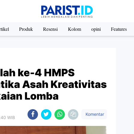
tikel
Produk
Resensi
Kolom
opini
Features
lah ke-4 HMPS
ika Asah Kreativitas
kaian Lomba
Komentar
9:40 WIB