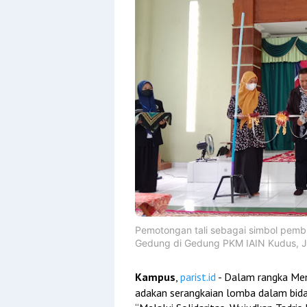
Pemotongan tali sebagai simbol pem
Gedung di Gedung PKM IAIN Kudus, Ju
Kampus
,
parist.id
- Dalam rangka Me
adakan serangkaian lomba dalam bid