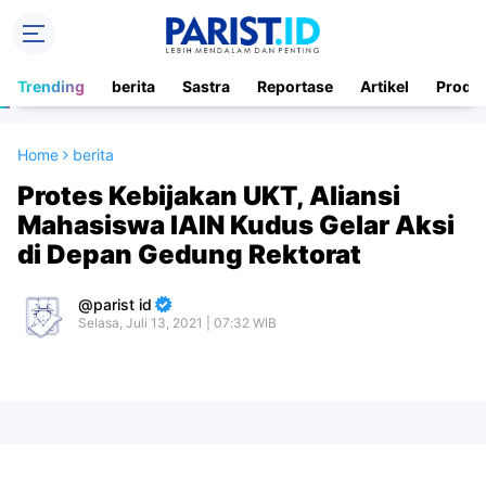
Trending
berita
Sastra
Reportase
Artikel
Produ
Home
berita
Protes Kebijakan UKT, Aliansi
Mahasiswa IAIN Kudus Gelar Aksi
di Depan Gedung Rektorat
parist id
Selasa, Juli 13, 2021 | 07:32 WIB