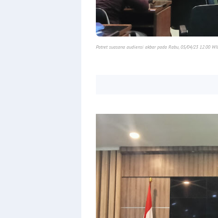
Potret suasana audiensi akbar pada Rabu, 05/04/23 12.00 WI