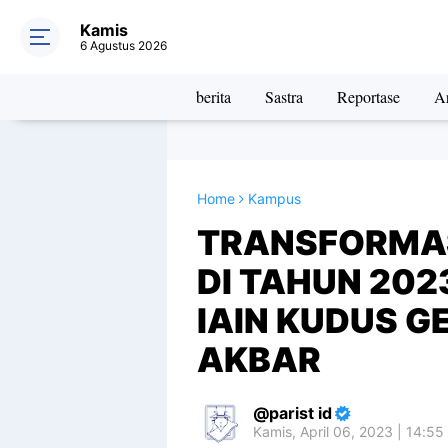
Kamis
6 Agustus 2026
berita
Sastra
Reportase
Ar
Home
Kampus
TRANSFORMAS
DI TAHUN 202
IAIN KUDUS G
AKBAR
parist id
Kamis, April 06, 2023 | 14:55