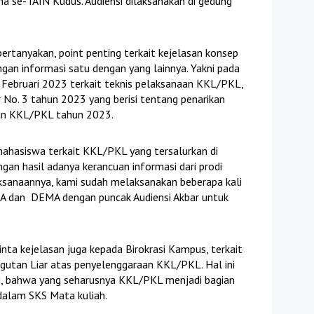
se- IAIN Kudus. Audiensi dilaksanakan di gedung
ertanyakan, point penting terkait kejelasan konsep
gan informasi satu dengan yang lainnya. Yakni pada
 Februari 2023 terkait teknis pelaksanaan KKL/PKL,
 No. 3 tahun 2023 yang berisi tentang penarikan
aan KKL/PKL tahun 2023.
mahasiswa terkait KKL/PKL yang tersalurkan di
an hasil adanya kerancuan informasi dari prodi
ksanaannya, kami sudah melaksanakan beberapa kali
A dan DEMA dengan puncak Audiensi Akbar untuk
ta kejelasan juga kepada Birokrasi Kampus, terkait
ngutan Liar atas penyelenggaraan KKL/PKL. Hal ini
i, bahwa yang seharusnya KKL/PKL menjadi bagian
dalam SKS Mata kuliah.