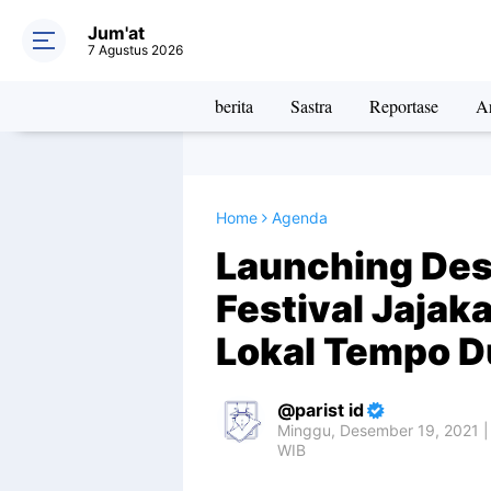
Jum'at
7 Agustus 2026
berita
Sastra
Reportase
Ar
Home
Agenda
Launching Des
Festival Jajak
Lokal Tempo D
parist id
Minggu, Desember 19, 2021 |
WIB