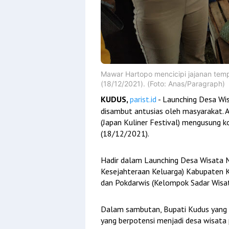
Mawar Hartopo mencicipi jajanan temp
(18/12/2021). (Foto: Anas/Paragraph)
KUDUS,
parist.id
- Launching Desa W
disambut antusias oleh masyarakat. 
(Japan Kuliner Festival) mengusung k
(18/12/2021).
Hadir dalam Launching Desa Wisata
Kesejahteraan Keluarga) Kabupaten Ku
dan Pokdarwis (Kelompok Sadar Wisat
Dalam sambutan, Bupati Kudus yang 
yang berpotensi menjadi desa wisat