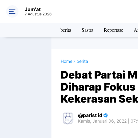
Jum'at
7 Agustus 2026
berita
Sastra
Reportase
Ar
Home
berita
Debat Partai 
Diharap Foku
Kekerasan Sek
parist id
Kamis, Januari 06, 2022 | 07