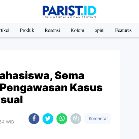
tikel
Produk
Resensi
Kolom
opini
Features
Mahasiswa, Sema
s Pengawasan Kasus
sual
Komentar
:54 WIB