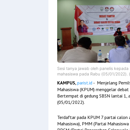
Sesi tanya jawab oleh panelis kepada
mahasiswa pada Rabu (05/01/2022). (
KAMPUS,
parist.id
- Menjelang Pemil
Mahasiswa (KPUM) menggelar debat p
Bertempat di gedung SBSN lantai 1, ac
(05/01/2022).
Terdaftar pada KPUM 7 partai calon
Mahasiswa), PMM (Partai Mahasiswa 
PPCM (Partai Pencerahan Cakrawala 